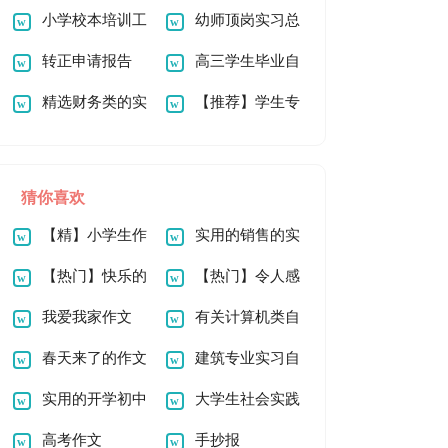
篇
小学校本培训工
请书
幼师顶岗实习总
作总结
转正申请报告
结
高三学生毕业自
精选财务类的实
我鉴定
【推荐】学生专
习报告四篇
业实习报告汇编九篇
猜你喜欢
【精】小学生作
实用的销售的实
文
【热门】快乐的
习报告4篇
【热门】令人感
新年作文600字6篇
我爱我家作文
动的一件事作文
有关计算机类自
400字（通用15篇）
春天来了的作文
荐信锦集7篇
建筑专业实习自
300字六篇
实用的开学初中
我鉴定
大学生社会实践
作文300字四篇
高考作文
报告集锦15篇
手抄报