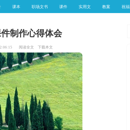
告
课本
职场文书
课件
实用文
教案
祝福
课件制作心得体会
:06:15
阅读全文
下载本文