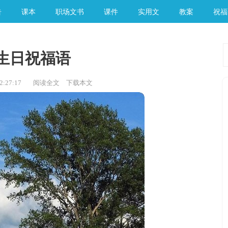
告
课本
职场文书
课件
实用文
教案
祝福
生日祝福语
:27:17
阅读全文
下载本文