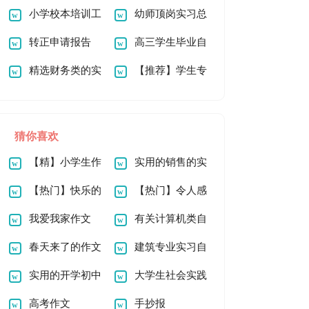
篇
小学校本培训工
请书
幼师顶岗实习总
作总结
转正申请报告
结
高三学生毕业自
精选财务类的实
我鉴定
【推荐】学生专
习报告四篇
业实习报告汇编九篇
猜你喜欢
【精】小学生作
实用的销售的实
文
【热门】快乐的
习报告4篇
【热门】令人感
新年作文600字6篇
我爱我家作文
动的一件事作文
有关计算机类自
400字（通用15篇）
春天来了的作文
荐信锦集7篇
建筑专业实习自
300字六篇
实用的开学初中
我鉴定
大学生社会实践
作文300字四篇
高考作文
报告集锦15篇
手抄报