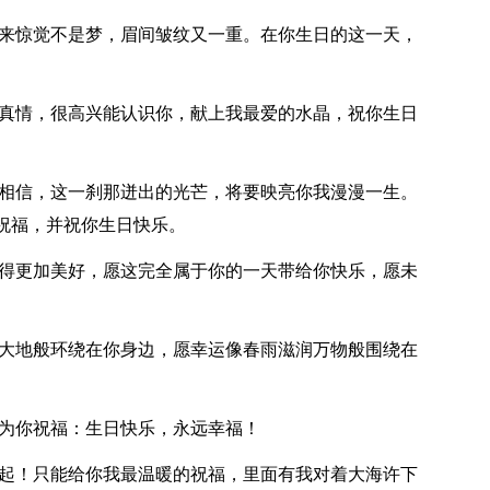
醒来惊觉不是梦，眉间皱纹又一重。在你生日的这一天，
的真情，很高兴能认识你，献上我最爱的水晶，祝你生日
会相信，这一刹那迸出的光芒，将要映亮你我漫漫一生。
祝福，并祝你生日快乐。
变得更加美好，愿这完全属于你的一天带给你快乐，愿未
照大地般环绕在你身边，愿幸运像春雨滋润万物般围绕在
祷为你祝福：生日快乐，永远幸福！
不起！只能给你我最温暖的祝福，里面有我对着大海许下