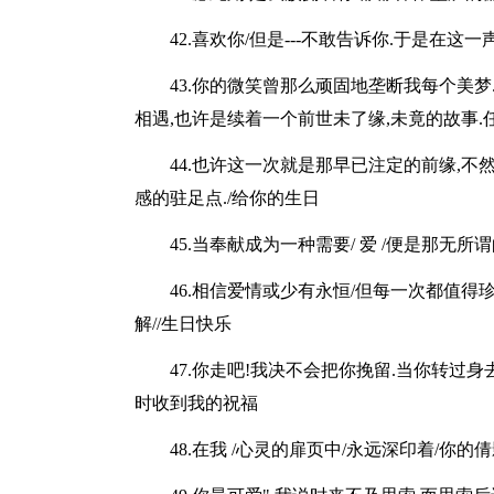
42.喜欢你/但是---不敢告诉你.于是在这
43.你的微笑曾那么顽固地垄断我每个美梦
相遇,也许是续着一个前世未了缘,未竟的故事.
44.也许这一次就是那早已注定的前缘,不
感的驻足点./给你的生日
45.当奉献成为一种需要/ 爱 /便是那无
46.相信爱情或少有永恒/但每一次都值得
解//生日快乐
47.你走吧!我决不会把你挽留.当你转过
时收到我的祝福
48.在我 /心灵的扉页中/永远深印着/你的倩