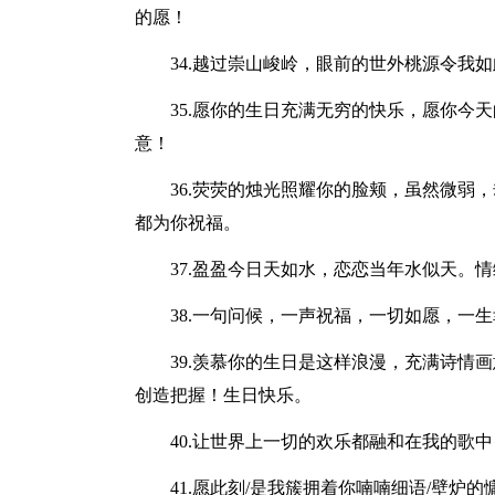
的愿！
34.越过崇山峻岭，眼前的世外桃源令我
35.愿你的生日充满无穷的快乐，愿你今
意！
36.荧荧的烛光照耀你的脸颊，虽然微弱
都为你祝福。
37.盈盈今日天如水，恋恋当年水似天。
38.一句问候，一声祝福，一切如愿，一
39.羡慕你的生日是这样浪漫，充满诗情
创造把握！生日快乐。
40.让世界上一切的欢乐都融和在我的歌
41.愿此刻/是我簇拥着你喃喃细语/壁炉的