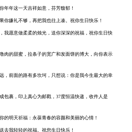
愿你年年这一天吉祥如意，芬芳馥郁！
如果你嫌礼不够，再把我也往上凑。祝你生日快乐！
福，我愿意做柔柔的烛光，送你深深的祝福，祝你生日快
咕噜肉的甜蜜，拉条子的宽广和发面饼的博大，向你表示
多远，前面的路有多坎坷，只想说：你是我今生最大的幸
订成包裹，印上真心为邮戳，37度恒温快递，收件人是
为你的明天祈福：永葆青春的容颜和美丽的心情！
风送去我轻轻的祝福。祝您生日快乐！