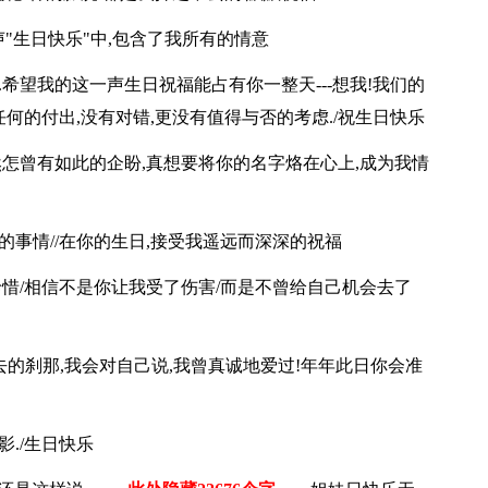
一声"生日快乐"中,包含了我所有的情意
.希望我的这一声生日祝福能占有你一整天---想我!我们的
任何的付出,没有对错,更没有值得与否的考虑./祝生日快乐
然怎曾有如此的企盼,真想要将你的名字烙在心上,成为我情
所谓的事情//在你的生日,接受我遥远而深深的祝福
珍惜/相信不是你让我受了伤害/而是不曾给自己机会去了
身去的刹那,我会对自己说,我曾真诚地爱过!年年此日你会准
影./生日快乐