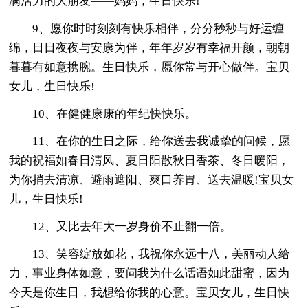
满活力的大朋友——妈妈，生日快乐!
9、愿你时时刻刻有快乐相伴，分分秒秒与好运缠
绵，日日夜夜与安康为伴，年年岁岁有幸福开颜，朝朝
暮暮有如意携腕。生日快乐，愿你常与开心做伴。宝贝
女儿，生日快乐!
10、在健健康康的年纪快快乐。
11、在你的生日之际，给你送去我诚挚的问候，愿
我的祝福如春日清风、夏日阳散秋日香茶、冬日暖阳，
为你捎去清凉、避雨遮阳、爽口养胃、送去温暖!宝贝女
儿，生日快乐!
12、又比去年大一岁身价不止翻一倍。
13、笑容绽放如花，我祝你永远十八，美丽动人给
力，事业身体如意，要问我为什么话语如此甜蜜，因为
今天是你生日，我想给你我的心意。宝贝女儿，生日快