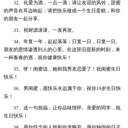
32、化爱为酒，一点一滴；请让友谊的风铃，甜蜜
的声音在耳边响起；请把快乐做成一个生日蛋糕，和你
的朋友一起分享。
33、祝财源滚滚、一发再发。
34、年复一年，起起落落；日复一日，日复一日。
朋友的恩情渗透到人的心里。在这辞旧迎新的时刻，来
一杯春春的酒，祝你健康快乐！
35、呀！闺蜜说，她和我男友恋爱了！祝闺蜜生日
快乐！
36、男闺蜜，愿快乐永远属于你，祝你19岁生日快
乐！
37、送一句祝福，让你品味情怀。亲爱的同学，祝
生日快乐！
38、愿你惦念的人能和你道晚安，愿你独闯的日子