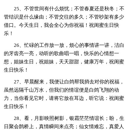
25、不管世间有什么烦忧；不管春夏还是秋冬；不
管结识是什么缘由；不管交往的多久；不管吵架有多少
借口。今天生日，我会全心为你祝福！祝闺蜜生日快
乐！
26、忙碌的工作放一放，烦心的事情讲一讲，洁白
的牙齿亮一亮，动听的歌曲唱一唱，快乐的心情想一
想，姐妹生日，祝姐妹，天天甜甜，健康万年，祝闺蜜
生日快乐！
27、早晨醒来，我便让白鸽帮我捎去对你的祝福，
虽然远隔千山万水，但我们的情谊便是白鸽飞翔的动
力，当你看见它时，请将它放在耳边，听它说：祝闺蜜
生日快乐！
28、看，月影映照树影，银霜茫茫情谊长；盼，生
日聚会鹊桥上，真情瞬间来点亮；仙女情难忘，真爱人