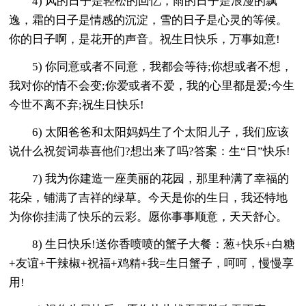
4) 风的日子是轻松的回忆，雨的日子是浪漫的飘
逸，霜的日子是情感的沉淀，雪的日子是心灵的等候。
你的日子啊，是花开的声音。祝生日快乐，万事如意!
5) 你同意或者不同意，我都会等待;你想或者不想，
我对你的情不会变;你爱或者不爱，我的心里都是爱;今生
今世不离不弃;祝生日快乐!
6) 太阳爸爸和太阳妈妈生了个太阳儿子，我们应该
说什么祝贺词恭喜他们?想出来了吗?答案：生“日”快乐!
7) 我为你建造一座美丽的花园，那里种满了幸福的
花朵，铺满了吉祥的绿草。今天是你的生日，我还特地
为你你挂满了快乐的云彩。愿你事事顺意，天天舒心。
8) 生日快乐!送你香喷喷的蟹子大餐：葱+快乐+白糖
+友谊+干辣椒+祝福+鸡精+我=生日蟹子，呵呵，慢慢享
用!