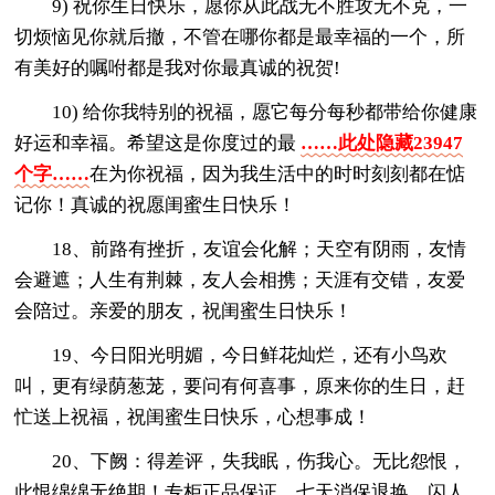
9) 祝你生日快乐，愿你从此战无不胜攻无不克，一
切烦恼见你就后撤，不管在哪你都是最幸福的一个，所
有美好的嘱咐都是我对你最真诚的祝贺!
10) 给你我特别的祝福，愿它每分每秒都带给你健康
好运和幸福。希望这是你度过的最
……此处隐藏23947
个字……
在为你祝福，因为我生活中的时时刻刻都在惦
记你！真诚的祝愿闺蜜生日快乐！
18、前路有挫折，友谊会化解；天空有阴雨，友情
会避遮；人生有荆棘，友人会相携；天涯有交错，友爱
会陪过。亲爱的朋友，祝闺蜜生日快乐！
19、今日阳光明媚，今日鲜花灿烂，还有小鸟欢
叫，更有绿荫葱茏，要问有何喜事，原来你的生日，赶
忙送上祝福，祝闺蜜生日快乐，心想事成！
20、下阙：得差评，失我眠，伤我心。无比怨恨，
此恨绵绵无绝期！专柜正品保证，七天消保退换，闪人