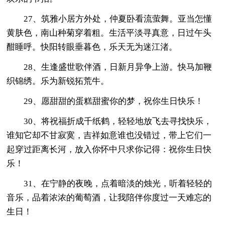
27、筑雅小居方外处，仲夏卧看流萤舞。亚当怎懂
黄肤色，南山种菊穿着粗。生活平淡寻真意，日过午头
酣睡呼。快阳转眼垂暮色，乐天无为迷江渚。
28、生逢盛世歌伴酒，日新月异争上游。快马加鞭
织锦绣。乐为新锐拓荒牛。
29、愿甜甜的蛋糕甜蜜你的梦，祝你生日快乐！
30、将祝福折成千纸鹤，轻轻地放飞去寻找快乐，
谁知它却不甘寂寞，吉祥如意谁也没错过，带上它们一
起穿过距离长河，放入你怀中只求你记得：祝你生日快
乐！
31、在宁静的夜晚，点着暗淡的烛光，听着轻轻的
音乐，品着浓浓的葡萄酒，让我陪伴你度过一天难忘的
生日！