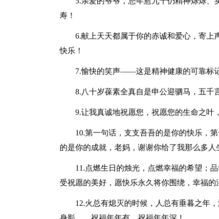
5.亲爱的爷爷，您年愈九十仍精神烁烁
寿！
6.献上天天都属于你的赤诚和爱心，寄
快乐！
7.愉快的笑声——这是精神健康的可靠
8.八十岁葆素全真自是申公迎驷马，五千
9.让我真诚地祝愿您，祝愿您的生命之叶
10.第一句话，支支吾吾的是你的快乐，
的是你的成就，老妈，谢谢你给了我那么多人
11.点燃生日的烛光，点燃幸福的希望；
受祝愿的美好，愿快乐永久将你围绕，幸福的
12.火总有熄灭的时候，人总有垂暮之年
身影……祝福年年有，祝福年年深！