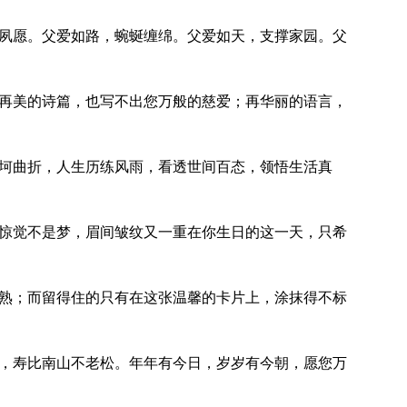
载夙愿。父爱如路，蜿蜒缠绵。父爱如天，支撑家园。父
；再美的诗篇，也写不出您万般的慈爱；再华丽的语言，
坎坷曲折，人生历练风雨，看透世间百态，领悟生活真
来惊觉不是梦，眉间皱纹又一重在你生日的这一天，只希
成熟；而留得住的只有在这张温馨的卡片上，涂抹得不标
享，寿比南山不老松。年年有今日，岁岁有今朝，愿您万