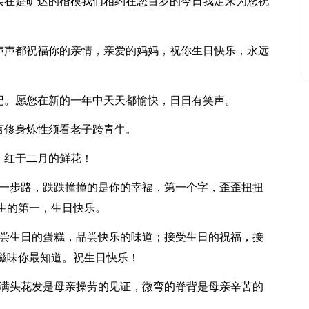
、实在是旷达的楷模我们相约在您百岁的今日我定来为您祝
上声声都祝福你的亲情，亲爱的妈妈，祝你生日快乐，永远
标记。愿您在新的一年中天天都愉快，日日有笑声。
言修身炼性须看老子跨青牛。
，红于二月的鲜花！
第一步路，跌跌撞撞的是你的幸福，第一个字，歪歪扭扭
生的第一，生日快乐。
品尝生日的蛋糕，品尝快乐的味道；接受生日的祝福，接
滋味你最知道。祝生日快乐！
，满头花发是母亲操劳的见证，微弯的脊背是母亲辛苦的