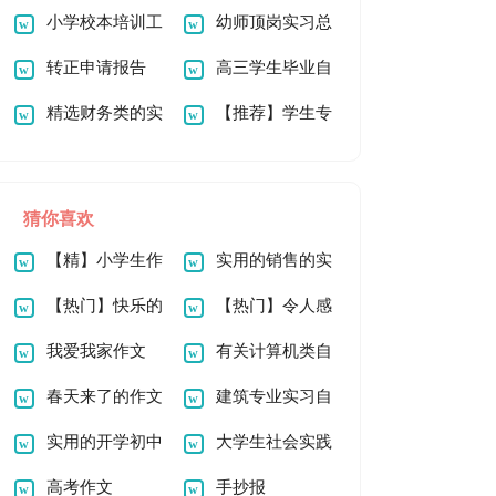
篇
小学校本培训工
请书
幼师顶岗实习总
作总结
转正申请报告
结
高三学生毕业自
精选财务类的实
我鉴定
【推荐】学生专
习报告四篇
业实习报告汇编九篇
猜你喜欢
【精】小学生作
实用的销售的实
文
【热门】快乐的
习报告4篇
【热门】令人感
新年作文600字6篇
我爱我家作文
动的一件事作文
有关计算机类自
400字（通用15篇）
春天来了的作文
荐信锦集7篇
建筑专业实习自
300字六篇
实用的开学初中
我鉴定
大学生社会实践
作文300字四篇
高考作文
报告集锦15篇
手抄报