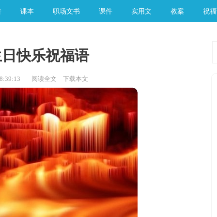
告
课本
职场文书
课件
实用文
教案
祝福
生日快乐祝福语
:39:13
阅读全文
下载本文