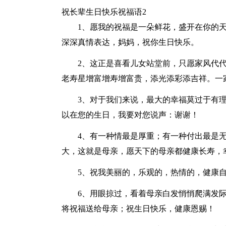
祝长辈生日快乐祝福语2
1、愿我的祝福是一朵鲜花，盛开在你的
深深真情表达，妈妈，祝你生日快乐。
2、这正是喜看儿女站堂前，只愿家风代
老寿星增富增寿增富贵，添光添彩添吉祥。一
3、对于我们来说，最大的幸福莫过于有
以在您的生日，我要对您说声：谢谢！
4、有一种情最是厚重；有一种付出最是
大，这就是母亲，愿天下的母亲都健康长寿，
5、祝我美丽的，乐观的，热情的，健康
6、用眼掠过，看着母亲白发悄悄爬满发
将祝福送给母亲；祝生日快乐，健康恩赐！