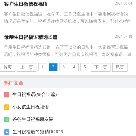
2024-08-04
客户生日微信祝福语
客户生日微信祝福语 在学习、工作乃至生活中，要用到祝福语的
情况还是蛮多的，祝福语往往灵活机动，可以随机应变。那什么样的
祝福语才是好的祝福语呢？下面是小编收集整理的客户...
2024-07-18
母亲生日祝福语精选15篇
母亲生日祝福语精选15篇 在平平淡淡的日常中，大家都写过祝福
语吧，祝福语的种类很多，可分为吉日喜庆祝福语、寿诞祝福语、事
业祝福语、祝酒词等。什么样的祝福语才是走心的呢...
1
2
3
4
5
首页
上一页
下一页
尾页
热门文章
生日祝福语(集合15篇)
1
小女孩生日祝福语
2
爸爸生日祝福朋友圈
3
生日祝福语简短精辟2023
4